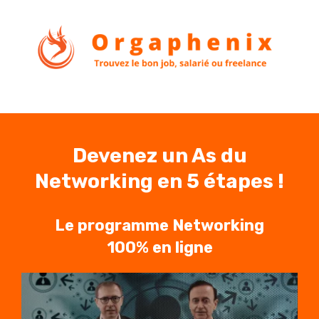
Devenez un As du
Networking en 5 étapes !
Le programme Networking
100% en ligne